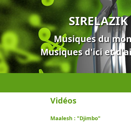
SIRELAZIK
Musiques du mo
Musiques d'ici et d'a
Vidéos
Maalesh : "Djimbo"